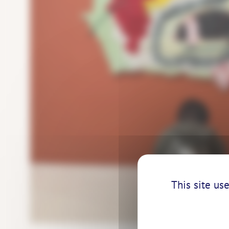
This site us