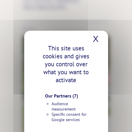
LA CIOTAT URBANS
DECORATIONS
BYER
X
Hide coo
This site uses
cookies and gives
you control over
what you want to
activate
Our Partners
(7)
Audience
measurement
Specific consent for
Google services
Eventyr