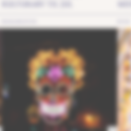
KULTURARV TIL JUL
MI
MONUMENTER
BYER