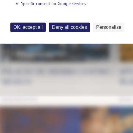
Specific consent for Google services
OK, accept all
Deny all cookies
Personalize
Eventyr
PALACIO DE HIERRO CENTRO /
APT
MEXICO
BLA
MONUMENTER
BYER