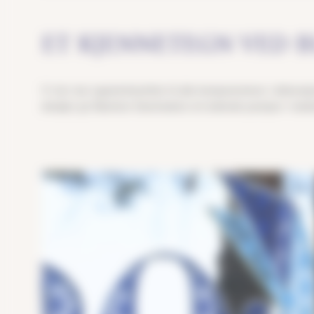
ET KJENNETEGN VED B
Vi vier stor oppmerksomhet til alle komponentene i dekorasj
detaljer gir Blachere Illumination sin ledende posisjon i mar