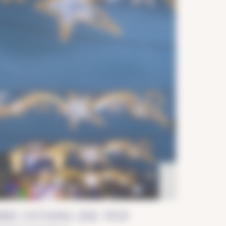
Eventyr
RE L’ETANG: JUL VED