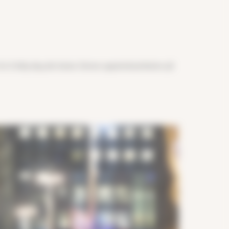
 for å tilby deg det beste. Denne oppmerksomheten på