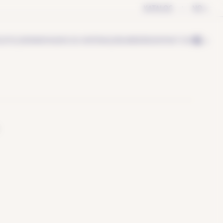
KATALOG
NO
LIKTELSER
INNOVASJON OG MATERIALER
KARRIERE
KONTAKT OSS