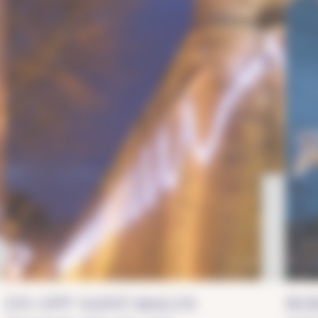
Historie og kulturarv
LYS OPP SAINT-MALOS
BER