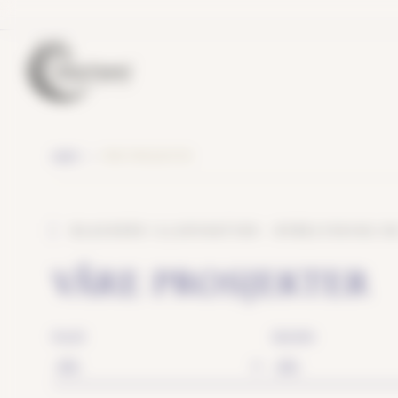
Cookies management panel
VÅRE PROSJEKTER
HJEM
BLACHERE ILLUMINATION - BYBELYSNING O
VÅRE PROSJEKTER
PLACE
SEASON