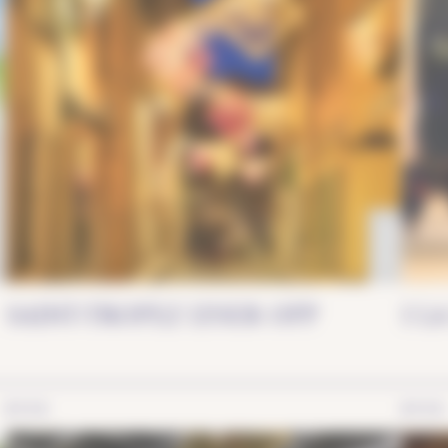
Eventyr
SAINT-TROPEZ LYSER OPP
I L
BYER
BYER