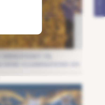
Historie og kulturarv
: FØDESTEDET TIL
CHERE ILLUMINATIONS LYS