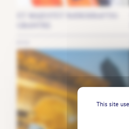
ET MAJESTET BÆREKRAFTIG
GRANTRE
BYER
This site us