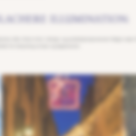
LACHERE ILLUMINATION:
onene våre. Hvert trinn i design- og produksjonsprosessen følges nøye
kedet for belysning av byer og kjøpesentre.