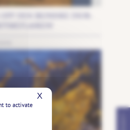
 OPP DEN IKONISKE DIOR-
FYMEFLASKEN!
KKER
X
Hide cookie banner
t to activate
ET PROSJEKT?