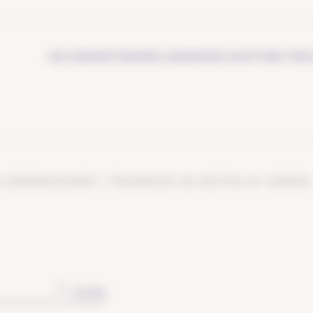
BELYSNING
ÅRSTIDER
VÅRE LØSNINGER
SELSKAPET
VÅRE FORP
G DEKORASJONER I FRANKRIKE OG RESTEN AV VERDEN
FILTER