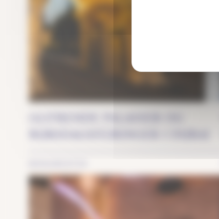
Eventyr
GLITRENDE PALASSER OG
BURSDAGSFEIRINGER I DUBAI
MONUMENTER