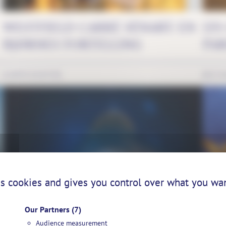
WESTFIELD CARRÉ SÉNART: EN
LYS
BJØRNES FORTELLING
PAR
KJØPESENTRE
BUTI
es cookies and gives you control over what you wan
Our Partners
(7)
Audience measurement