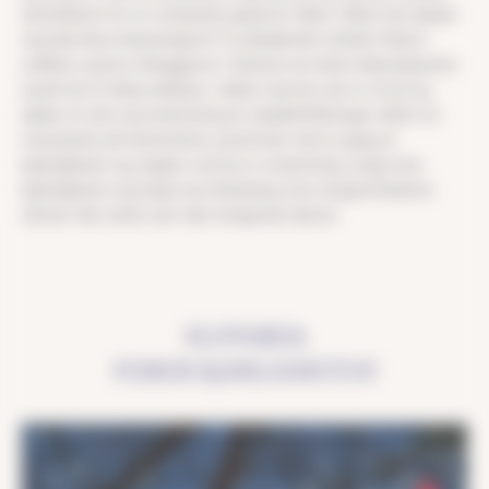
atmosfæren for en romantisk spasertur hånd i hånd. Hva skjuler
seg bak disse belysningene? Et deltakende initiativ!
Byens
ordfører spurte innbyggerne i Ružinov om disse dekorasjonene
burde bli en årlig tradisjon, i likhet med de som er til jul og
påske. Et stort og enstemmig ja! Lokalbefolkningen delte sin
entusiasme på nettverkene, og beviste nok en gang at
kjærligheten og magien ved lys er enstemmig. Lenge leve
kjærligheten og lenge leve Bratislava, hvor borgerinitiativer
skinner like sterkt som våre hengende hjerter.
SLOVAKIA
FEIRER KJÆRLIGHETEN!