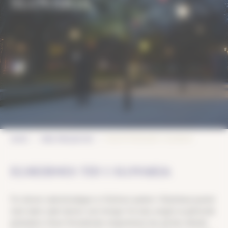
SLOVAKIA
VALENTINSDAGEN I SLOVAKIA
HOME
VÅRE PROSJEKTER
ELSKERNES TID I SLOVAKIA
For denne valentinsdagen er Ružinov-parken i Bratislava pyntet
med vakre røde hjerter som henger fra trær, omgitt av glitrende
girlandere. Disse fortryllende omgivelsene byr på den ideelle