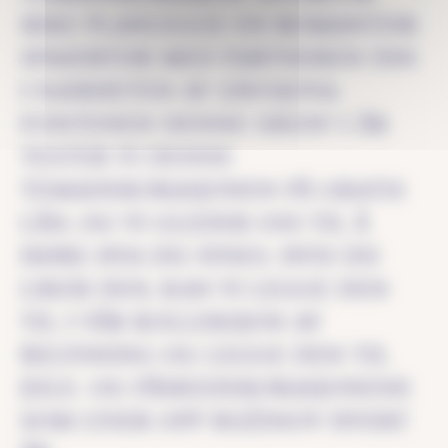
IKKE PLANLEGGE EN ROMANTISK
SPASERTUR MED PARTNEREN DIN
I NÆRHETEN AV ZÁVOJOVA-
FONTENEN DENNE UKEN? I ÅR
TESTER VI DENNE
TEMADEKORASJONEN PÅ GRATIS
LÅN, OG VI GLEDER OSS TIL Å
HØRE HVA DU SYNES. HVIS DU
LIKER DEN, KAN VI LEGGE DEN
TIL I VÅR KOLLEKSJON AV
BELYSNING OG LEGGE DEN TIL
JULE- OG PÅSKEDEKORASJONENE
SOM LYSER OPP RUŽINOV HVERT