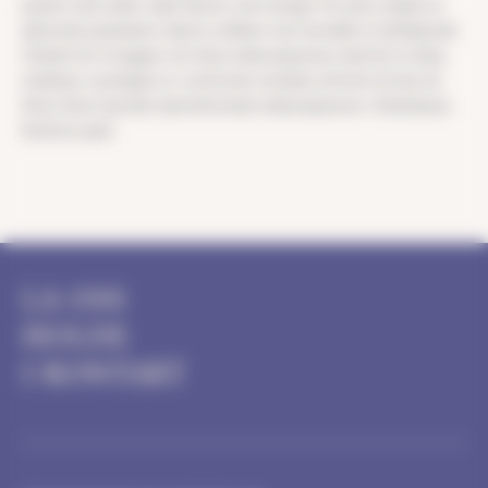
pyntet med vakre røde hjerter som henger fra trær, omgitt av
glitrende girlandere. Byens ordfører har foreslått et deltakende
initiativ for å avgjøre om disse dekorasjonene skal bli en årlig
tradisjon. Lysmagien er universelt verdsatt, så hvert år kan du
finne disse lysende hjerteformede dekorasjonene i Bratislavas
Ružinov-park.
LA OSS
HOLDE
I KONTAKT