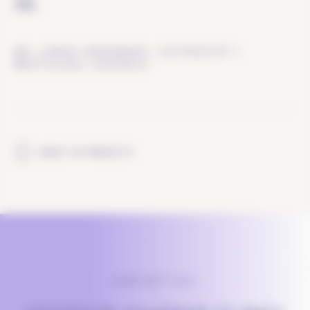
ÅR.
MR. CHREN ORDFØRER I DISTRIKTET I
BRATISLAVA, SLOVAKIA
BACK TO PROJECTS
KONTAKT OSS