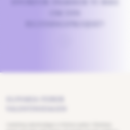
HVORFOR SNAKKER VI IKKE
OM DIN
BELYSNINGSPROSJEKT?
SLOVAKIA FEIRER
VALENTINSDAGEN
I anledning valentinsdagen er Ružinov-parken i Bratislava