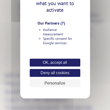
what you want to
ENERGIFYSER BYEN
activate
På Valentinsdagen er det all den lokale dynamikken
som kommer til live! De hjerteformede opphengene i
Our Partners
(7)
parken gjør den til et viktig reisemål for å feire
Audience
measurement
kjærligheten i en vennlig og festlig atmosfære.
Specific consent for
Google services
OK, accept all
Deny all cookies
NÅ SOM VI NÆRMER OSS
VALENTINSDAGEN,
Personalize
KJÆRLIGHETSDAGEN, HAR VI
LAGT TIL EN SPESIELL
TEMADEKORASJON. HVORFOR